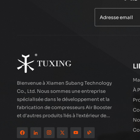
PCP 300BAR AIR
COMPRESSEUR
PURGE AUTO
EN SAVOIR PLUS
TXEDT033
Compresseur d'air
de fil groupé de
smoking txes062
EN SAVOIR PLUS
LI
Ma
Bienvenue à Xiamen Subang Technology
À 
Compresseur d'air
Co., Ltd. Nous sommes une entreprise
LCD à double
spécialisée dans le développement et la
Pr
cylindre haute
EN SAVOIR PLUS
fabrication de compresseurs Air Booster
performance
Co
et d'autres produits liés à l'extérieur de
TXEDT032-1
No
haute qualité. Les produits de marque de
Compresseur d'air
Co
smoking ont été partout dans le monde,
double cylindre
bien accueillis. La société est située dans