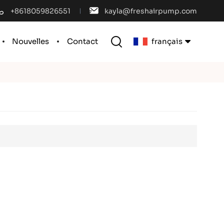
+8618059826551
kayla@freshairpump.com
Nouvelles
Contact
français
English
français
español
português
العربية
中文