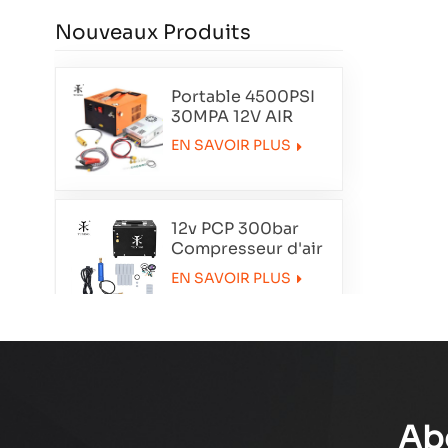
Nouveaux Produits
Portable 4500PSI
30MPA 12V AIR
COMPRESSEUR
EN SAVOIR PLUS
12v PCP 300bar
Compresseur d'air
portable
EN SAVOIR PLUS
TXET062-1
Compresseur à air
à double cylindre
de smoking
EN SAVOIR PLUS
txedt032
Ab