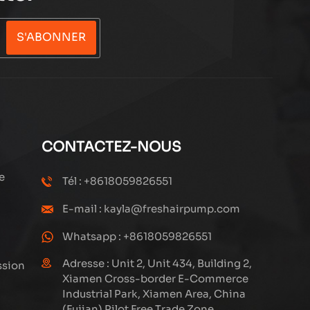
S'ABONNER
CONTACTEZ-NOUS
e
Tél : +8618059826551
E-mail : kayla@freshairpump.com
Whatsapp : +8618059826551
Adresse : Unit 2, Unit 434, Building 2,
ssion
Xiamen Cross-border E-Commerce
Industrial Park, Xiamen Area, China
(Fujian) Pilot Free Trade Zone