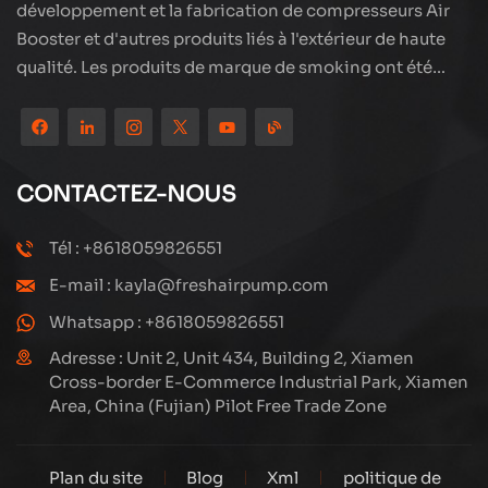
développement et la fabrication de compresseurs Air
Booster et d'autres produits liés à l'extérieur de haute
qualité. Les produits de marque de smoking ont été
partout dans le monde, bien accueillis. La société est
située dans les beaux paysages de la ville côtière -
Xiamen, nos produits sont exportés vers plus de 80 pays
et régions, avec une excellente qualité a remporté une
CONTACTEZ-NOUS
large réputation internationale. La technologie Subang
a une équipe de vente professionnelle et un système de
Tél : +8618059826551
service après-vente efficace, nous explorons et
E-mail : kayla@freshairpump.com
étudions toujours comment mettre à niveau en continu
nos produits grâce à l'innovation pour répondre aux
Whatsapp : +8618059826551
besoins croissants des clients. Le principal se
Adresse : Unit 2, Unit 434, Building 2, Xiamen
concentre sur la production et la fabrication de
Cross-border E-Commerce Industrial Park, Xiamen
Area, China (Fujian) Pilot Free Trade Zone
compresseurs à haute pression, sa conception
structurelle est scientifique et raisonnable, pour assurer
les performances efficaces des produits. Chaque
Plan du site
Blog
Xml
politique de