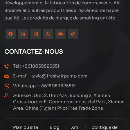
développement et la fabrication de compresseurs Air
Booster et d'autres produits liés à l'extérieur de haute
qualité. Les produits de marque de smoking ont été
partout dans le monde, bien accueillis. La société est
située dans les beaux paysages de la ville côtière -
Xiamen, nos produits sont exportés vers plus de 80 pays
et régions, avec une excellente qualité a remporté une
CONTACTEZ-NOUS
large réputation internationale. La technologie Subang
a une équipe de vente professionnelle et un système de
Tél : +8618059826551
service après-vente efficace, nous explorons et
E-mail : kayla@freshairpump.com
étudions toujours comment mettre à niveau en continu
nos produits grâce à l'innovation pour répondre aux
Whatsapp : +8618059826551
besoins croissants des clients. Le principal se
Adresse : Unit 2, Unit 434, Building 2, Xiamen
concentre sur la production et la fabrication de
Cross-border E-Commerce Industrial Park, Xiamen
Area, China (Fujian) Pilot Free Trade Zone
compresseurs à haute pression, sa conception
structurelle est scientifique et raisonnable, pour assurer
les performances efficaces des produits. Chaque
Plan du site
Blog
Xml
politique de