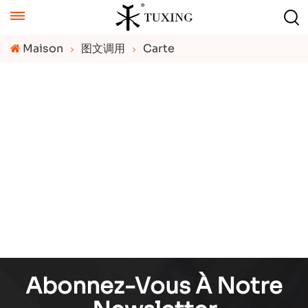
Maison
图文调用
Carte
Abonnez-Vous À Notre