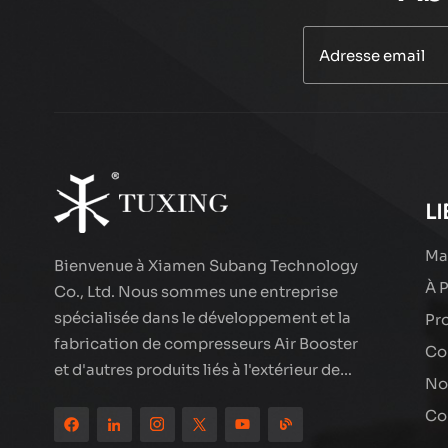
PCP 300BAR AIR
COMPRESSEUR
PURGE AUTO
EN SAVOIR PLUS
TXEDT033
Compresseur d'air
de fil groupé de
smoking txes062
EN SAVOIR PLUS
LI
Ma
Bienvenue à Xiamen Subang Technology
À 
Compresseur d'air
Co., Ltd. Nous sommes une entreprise
LCD à double
spécialisée dans le développement et la
Pr
cylindre haute
EN SAVOIR PLUS
fabrication de compresseurs Air Booster
performance
Co
et d'autres produits liés à l'extérieur de
TXEDT032-1
No
haute qualité. Les produits de marque de
Compresseur d'air
Co
smoking ont été partout dans le monde,
double cylindre
bien accueillis. La société est située dans