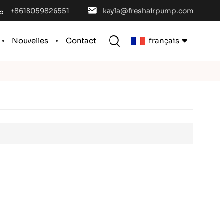
+8618059826551
kayla@freshairpump.com
Nouvelles
Contact
français
English
français
español
português
العربية
中文