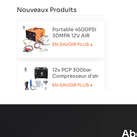
Nouveaux Produits
Portable 4500PSI
30MPA 12V AIR
COMPRESSEUR
EN SAVOIR PLUS
12v PCP 300bar
Compresseur d'air
portable
EN SAVOIR PLUS
TXET062-1
Compresseur à air
à double cylindre
de smoking
EN SAVOIR PLUS
txedt032
Ab