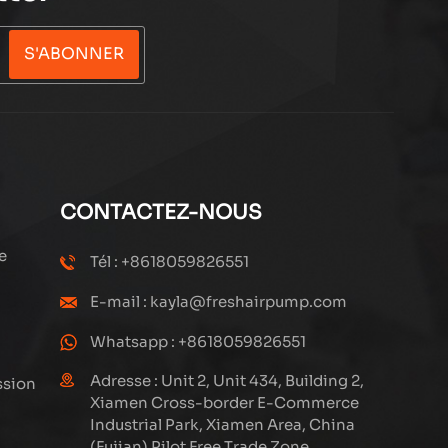
S'ABONNER
CONTACTEZ-NOUS
e
Tél : +8618059826551
E-mail : kayla@freshairpump.com
Whatsapp : +8618059826551
Adresse : Unit 2, Unit 434, Building 2,
ssion
Xiamen Cross-border E-Commerce
Industrial Park, Xiamen Area, China
(Fujian) Pilot Free Trade Zone