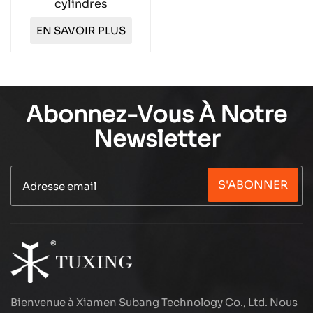
cylindres
Compresseur d'air à
EN SAVOIR PLUS
haute pression
TXESB043
Abonnez-Vous À Notre
Newsletter
S'ABONNER
Bienvenue à Xiamen Subang Technology Co., Ltd. Nous