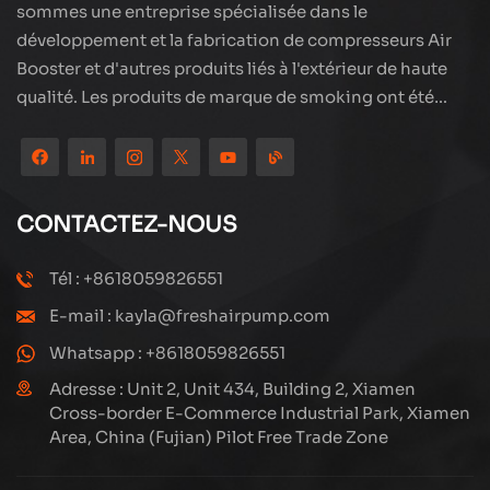
sommes une entreprise spécialisée dans le
développement et la fabrication de compresseurs Air
Booster et d'autres produits liés à l'extérieur de haute
qualité. Les produits de marque de smoking ont été
partout dans le monde, bien accueillis. La société est
située dans les beaux paysages de la ville côtière -
Xiamen, nos produits sont exportés vers plus de 80 pays
et régions, avec une excellente qualité a remporté une
CONTACTEZ-NOUS
large réputation internationale. La technologie Subang
a une équipe de vente professionnelle et un système de
Tél : +8618059826551
service après-vente efficace, nous explorons et
E-mail : kayla@freshairpump.com
étudions toujours comment mettre à niveau en continu
nos produits grâce à l'innovation pour répondre aux
Whatsapp : +8618059826551
besoins croissants des clients. Le principal se
Adresse : Unit 2, Unit 434, Building 2, Xiamen
concentre sur la production et la fabrication de
Cross-border E-Commerce Industrial Park, Xiamen
Area, China (Fujian) Pilot Free Trade Zone
compresseurs à haute pression, sa conception
structurelle est scientifique et raisonnable, pour assurer