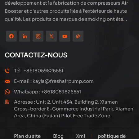
développement et la fabrication de compresseurs Air
Booster et d'autres produits liés à l'extérieur de haute
qualité. Les produits de marque de smoking ont été
partout dans le monde, bien accueillis. La société est
située dans les beaux paysages de la ville côtière -
Xiamen, nos produits sont exportés vers plus de 80 pays
et régions, avec une excellente qualité a remporté une
CONTACTEZ-NOUS
large réputation internationale. La technologie Subang
a une équipe de vente professionnelle et un système de
Tél : +8618059826551
service après-vente efficace, nous explorons et
E-mail : kayla@freshairpump.com
étudions toujours comment mettre à niveau en continu
nos produits grâce à l'innovation pour répondre aux
Whatsapp : +8618059826551
besoins croissants des clients. Le principal se
Adresse : Unit 2, Unit 434, Building 2, Xiamen
concentre sur la production et la fabrication de
Cross-border E-Commerce Industrial Park, Xiamen
Area, China (Fujian) Pilot Free Trade Zone
compresseurs à haute pression, sa conception
structurelle est scientifique et raisonnable, pour assurer
les performances efficaces des produits. Chaque
Plan du site
Blog
Xml
politique de