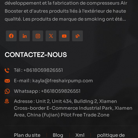
développement et la fabrication de compresseurs Air
Booster et d'autres produits liés à l'extérieur de haute
qualité. Les produits de marque de smoking ont été
partout dans le monde, bien accueillis. La société est
située dans les beaux paysages de la ville côtière -
Xiamen, nos produits sont exportés vers plus de 80 pays
et régions, avec une excellente qualité a remporté une
CONTACTEZ-NOUS
large réputation internationale. La technologie Subang
a une équipe de vente professionnelle et un système de
Tél : +8618059826551
service après-vente efficace, nous explorons et
E-mail : kayla@freshairpump.com
étudions toujours comment mettre à niveau en continu
nos produits grâce à l'innovation pour répondre aux
Whatsapp : +8618059826551
besoins croissants des clients. Le principal se
Adresse : Unit 2, Unit 434, Building 2, Xiamen
concentre sur la production et la fabrication de
Cross-border E-Commerce Industrial Park, Xiamen
Area, China (Fujian) Pilot Free Trade Zone
compresseurs à haute pression, sa conception
structurelle est scientifique et raisonnable, pour assurer
les performances efficaces des produits. Chaque
Plan du site
Blog
Xml
politique de