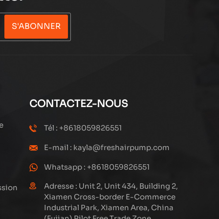
S'ABONNER
CONTACTEZ-NOUS
e
Tél : +8618059826551
E-mail : kayla@freshairpump.com
Whatsapp : +8618059826551
Adresse : Unit 2, Unit 434, Building 2,
ssion
Xiamen Cross-border E-Commerce
Industrial Park, Xiamen Area, China
(Fujian) Pilot Free Trade Zone