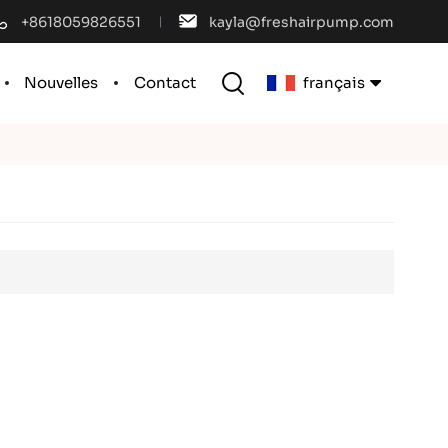
+8618059826551
kayla@freshairpump.com
Nouvelles
Contact
français
English
français
español
português
العربية
中文