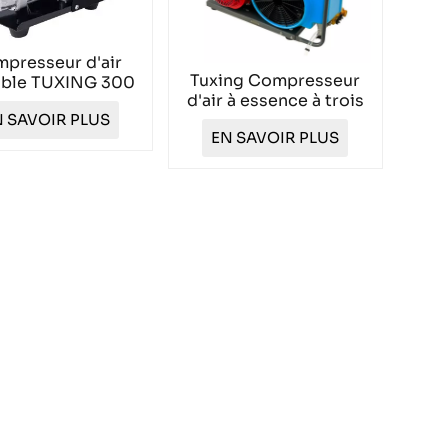
presseur d'air
Tuxing Compresseur
able TUXING 300
d'air à essence à trois
4 500 psi 30 MPA
 SAVOIR PLUS
cylindres TXESB051
TXEDM041
EN SAVOIR PLUS