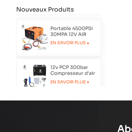
Nouveaux Produits
Portable 4500PSI
30MPA 12V AIR
COMPRESSEUR
EN SAVOIR PLUS
12v PCP 300bar
Compresseur d'air
portable
EN SAVOIR PLUS
TXET062-1
Compresseur à air
à double cylindre
de smoking
EN SAVOIR PLUS
txedt032
Ab