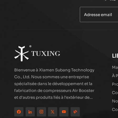
PCP 300BAR AIR
COMPRESSEUR
PURGE AUTO
EN SAVOIR PLUS
TXEDT033
Compresseur d'air
de fil groupé de
smoking txes062
EN SAVOIR PLUS
LI
Ma
Bienvenue à Xiamen Subang Technology
À 
Compresseur d'air
Co., Ltd. Nous sommes une entreprise
LCD à double
spécialisée dans le développement et la
Pr
cylindre haute
EN SAVOIR PLUS
fabrication de compresseurs Air Booster
performance
Co
et d'autres produits liés à l'extérieur de
TXEDT032-1
No
haute qualité. Les produits de marque de
Compresseur d'air
Co
smoking ont été partout dans le monde,
double cylindre
bien accueillis. La société est située dans