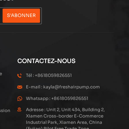
S'ABONNER
CONTACTEZ-NOUS
e
Tél : +8618059826551
E-mail : kayla@freshairpump.com
Whatsapp : +8618059826551
Adresse : Unit 2, Unit 434, Building 2,
ssion
Xiamen Cross-border E-Commerce
Industrial Park, Xiamen Area, China
(Fujian) Pilot Free Trade Zone