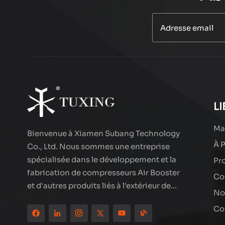
PCP 300BAR AIR
COMPRESSEUR
PURGE AUTO
EN SAVOIR PLUS
TXEDT033
Compresseur d'air
de fil groupé de
smoking txes062
EN SAVOIR PLUS
LI
Ma
Bienvenue à Xiamen Subang Technology
À 
Compresseur d'air
Co., Ltd. Nous sommes une entreprise
LCD à double
spécialisée dans le développement et la
Pr
cylindre haute
EN SAVOIR PLUS
fabrication de compresseurs Air Booster
performance
Co
et d'autres produits liés à l'extérieur de
TXEDT032-1
No
haute qualité. Les produits de marque de
Compresseur d'air
Co
smoking ont été partout dans le monde,
double cylindre
bien accueillis. La société est située dans