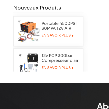
Nouveaux Produits
Portable 4500PSI
30MPA 12V AIR
COMPRESSEUR
EN SAVOIR PLUS
12v PCP 300bar
Compresseur d'air
portable
EN SAVOIR PLUS
TXET062-1
Compresseur à air
à double cylindre
de smoking
EN SAVOIR PLUS
txedt032
Ab