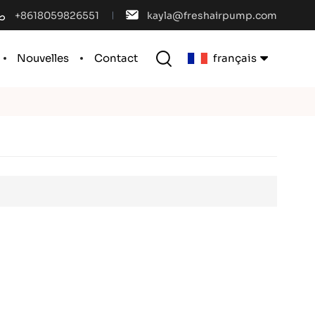
+8618059826551
kayla@freshairpump.com
Nouvelles
Contact
français
English
français
español
português
العربية
中文