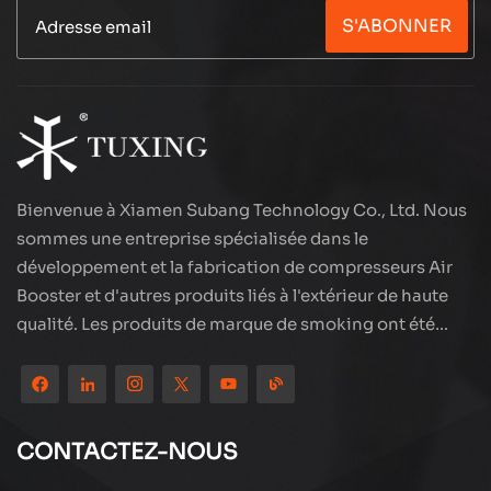
professionnel, choix efficace. À l'aide de
S'ABONNER
l'alimentation 12V CC, facile à connecter à
l'alimentation de la voiture. Un grand débit gonfle
rapidement, réduisant le temps d'attente. Tous les
performances cuivrées, stables et durables.
Protection de la sécurité multiple, surchauffez la
surcharge automatique de l'énergie automatique.
Qu'il s'agisse de l'inflation des pneus ou du
fonctionnement de la petite pompe à air, c'est
votre partenaire fiable.
Bienvenue à Xiamen Subang Technology Co., Ltd. Nous
sommes une entreprise spécialisée dans le
développement et la fabrication de compresseurs Air
Booster et d'autres produits liés à l'extérieur de haute
qualité. Les produits de marque de smoking ont été
partout dans le monde, bien accueillis. La société est
située dans les beaux paysages de la ville côtière -
Xiamen, nos produits sont exportés vers plus de 80 pays
et régions, avec une excellente qualité a remporté une
CONTACTEZ-NOUS
large réputation internationale. La technologie Subang